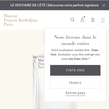
EXCLUSIF | Découvrez le nouveau parfum OUD
GRAVURE OFFERTE | Sur tous les parfums et huiles pour le
velvet mood
LE VESTIAIRE DE L'ÉTÉ | Découvrez votre parfum signature
dans votre commande*
corps jusqu'au 9 août
0
Nous livrons dans le
monde entier
Votre localisation semble être :
Etats-
Unis
. Souhaitez-vous être redirigé vers
notre
site Etats-Unis
?
ETATS-UNIS
FRANCE
Autres pays