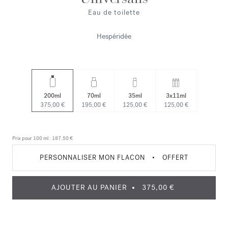
Eau de toilette
Hespéridée
200ml
70ml
35ml
3x11ml
375,00 €
195,00 €
125,00 €
125,00 €
Prix pour 100 ml :
187,50 €
PERSONNALISER MON FLACON
•
OFFERT
AJOUTER AU PANIER
375,00 €