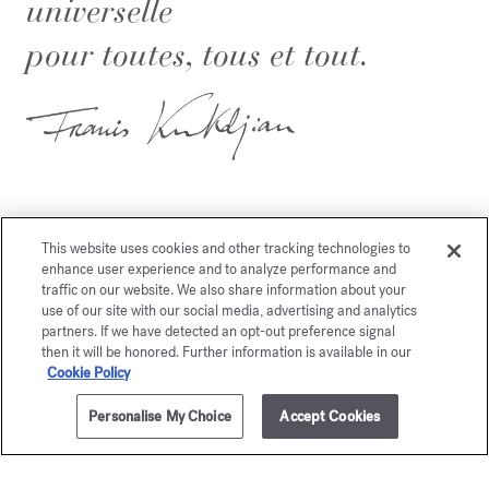
universelle
pour toutes, tous et tout.
This website uses cookies and other tracking technologies to
enhance user experience and to analyze performance and
Vous aimerez également
traffic on our website. We also share information about your
use of our site with our social media, advertising and analytics
partners. If we have detected an opt-out preference signal
then it will be honored. Further information is available in our
Cookie Policy
Personalise My Choice
Accept Cookies
AJOUTER AU PANIER
375,00 €
200ml