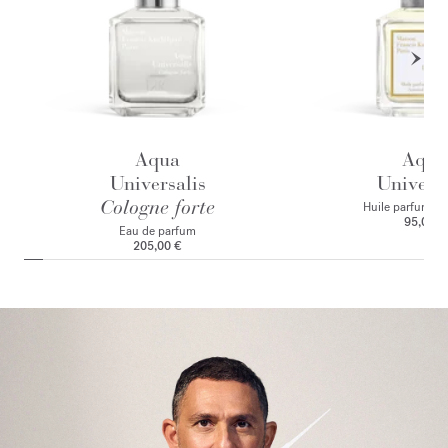
Aqua
Aqua
Universalis
Universa
Cologne forte
Huile parfumant
95,00 €
Eau de parfum
205,00 €