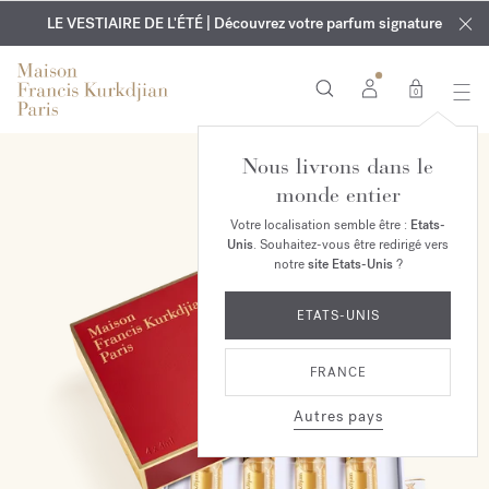
EXCLUSIF | Découvrez le nouveau parfum OUD
GRAVURE OFFERTE | Sur tous les parfums et huiles pour le
velvet mood
LE VESTIAIRE DE L'ÉTÉ | Découvrez votre parfum signature
dans votre commande*
corps jusqu'au 9 août
0
Nous livrons dans le
monde entier
Votre localisation semble être :
Etats-
Unis
. Souhaitez-vous être redirigé vers
notre
site Etats-Unis
?
ETATS-UNIS
FRANCE
Autres pays