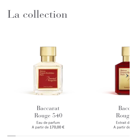
La collection
Baccarat
Baccar
Rouge 540
Rouge 
Eau de parfum
Extrait de p
A partir de
170,00 €
A partir de
245