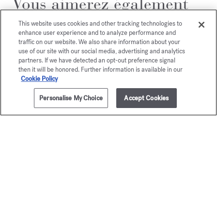
Vous aimerez également
This website uses cookies and other tracking technologies to
enhance user experience and to analyze performance and
traffic on our website. We also share information about your
use of our site with our social media, advertising and analytics
partners. If we have detected an opt-out preference signal
then it will be honored. Further information is available in our
Cookie Policy
Personalise My Choice
Accept Cookies
AJOUTER AU PANIER
125,00 €
4x4ml
OUD
Grand S
satin mood
Élixir Préci
105,00 
Élixir Précieux
120,00 €