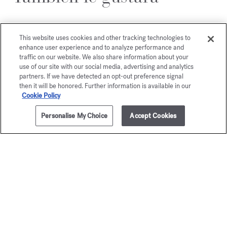
This website uses cookies and other tracking technologies to
enhance user experience and to analyze performance and
traffic on our website. We also share information about your
use of our site with our social media, advertising and analytics
partners. If we have detected an opt-out preference signal
then it will be honored. Further information is available in our
Cookie Policy
Personalise My Choice
Accept Cookies
150g
NOTIFÍCAME
Baccarat
OUD
Rouge 540
satin m
Jabón perfumado
Jabón perfu
55,00 €
50,00 €