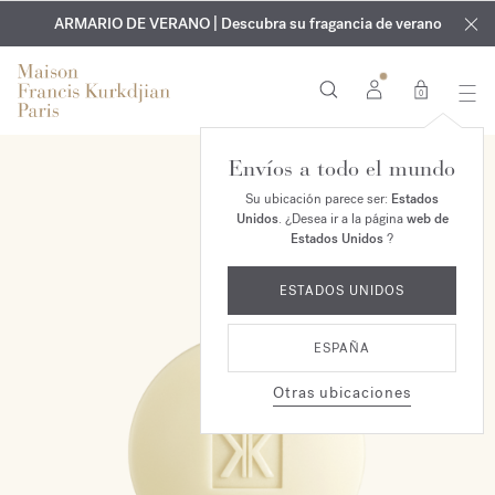
EXCLUSIVO | Descubra la nueva fragancia OUD
GRABADO GRATUITO | En todas las fragancias y aceites
velvet mood
ARMARIO DE VERANO | Descubra su fragancia de verano
corporales hasta el 9 de agosto
en su pedido*
0
Envíos a todo el mundo
Su ubicación parece ser:
Estados
Unidos
. ¿Desea ir a la página
web de
Estados Unidos
?
ESTADOS UNIDOS
ESPAÑA
Otras ubicaciones