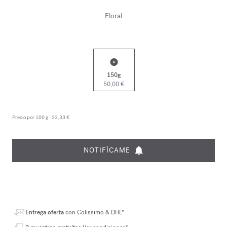
Floral
150g
50,00 €
Precio por 100 g :
33,33 €
NOTIFÍCAME
Entrega oferta
con Colissimo & DHL*