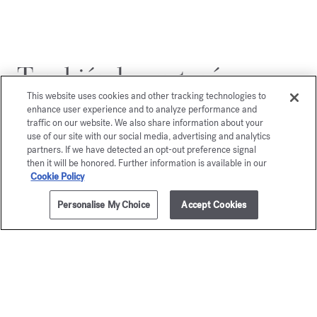
También le gustará
This website uses cookies and other tracking technologies to
enhance user experience and to analyze performance and
traffic on our website. We also share information about your
use of our site with our social media, advertising and analytics
partners. If we have detected an opt-out preference signal
then it will be honored. Further information is available in our
Cookie Policy
Personalise My Choice
Accept Cookies
AÑADIR A LA CESTA
95,00 €
70ml
Baccarat
Baccar
Rouge 540
Rouge 