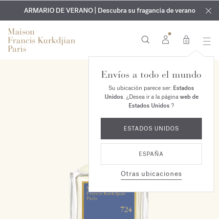
EXCLUSIVO | Descubra la nueva fragancia OUD
GRABADO GRATUITO | En todas las fragancias y aceites
velvet mood
ARMARIO DE VERANO | Descubra su fragancia de verano
corporales hasta el 9 de agosto
en su pedido*
0
Envíos a todo el mundo
Su ubicación parece ser:
Estados
Unidos
. ¿Desea ir a la página
web de
Estados Unidos
?
ESTADOS UNIDOS
ESPAÑA
Otras ubicaciones