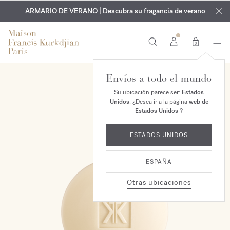
EXCLUSIVO | Descubra la nueva fragancia OUD
GRABADO GRATUITO | En todas las fragancias y aceites
velvet mood
ARMARIO DE VERANO | Descubra su fragancia de verano
corporales hasta el 9 de agosto
en su pedido*
0
Envíos a todo el mundo
Su ubicación parece ser:
Estados
Unidos
. ¿Desea ir a la página
web de
Estados Unidos
?
ESTADOS UNIDOS
ESPAÑA
Otras ubicaciones