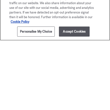
traffic on our website. We also share information about your
use of our site with our social media, advertising and analytics
partners. If we have detected an opt-out preference signal
then it will be honored. Further information is available in our
Cookie Policy
Personalise My Choice
Accept Cookies
AÑADIR A LA CESTA
45,00 €
150g
Aqua
Aqua Me
Universalis
Cologne f
Cologne forte
Jabon perfu
45,00 €
Jabon perfumado
45,00 €