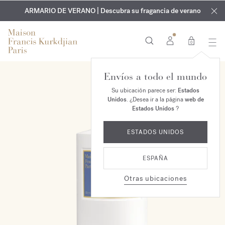
EXCLUSIVO | Descubra la nueva fragancia OUD
GRABADO GRATUITO | En todas las fragancias y aceites
velvet mood
ARMARIO DE VERANO | Descubra su fragancia de verano
corporales hasta el 9 de agosto
en su pedido*
0
Envíos a todo el mundo
Su ubicación parece ser:
Estados
Unidos
. ¿Desea ir a la página
web de
Estados Unidos
?
ESTADOS UNIDOS
ESPAÑA
Otras ubicaciones