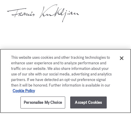
También le gustará
This website uses cookies and other tracking technologies to
enhance user experience and to analyze performance and
traffic on our website. We also share information about your
use of our site with our social media, advertising and analytics
partners. If we have detected an opt-out preference signal
then it will be honored. Further information is available in our
Cookie Policy
Personalise My Choice
Accept Cookies
AÑADIR A LA CESTA
95,00 €
350ml