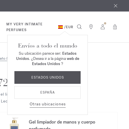
e agosto
*
MY VERY INTIMATE
/
EUR
0
PERFUMES
Envíos a todo el mundo
Su ubicación parece ser:
Estados
Unidos
. ¿Desea ir a la página
web de
año & Cuerpo
Dúo & Trío
Estados Unidos
?
ESTADOS UNIDOS
724
ESPAÑA
el limpiador de manos y cuerpo perfumado
 Leche corporal Dúo
Otras ubicaciones
Gel limpiador de manos y cuerpo
perfumado