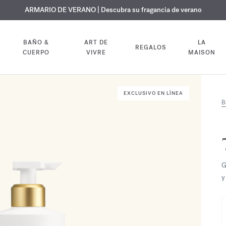
 GRATUITO | En todas las fragancias y aceites corporales hasta el 9 d
EXCLUSIVO | Descubra la nueva fragancia OUD
ARMARIO DE VERANO | Descubra su fragancia de verano
velvet mood
en su pedido
BAÑO &
ART DE
LA
REGALOS
CUERPO
VIVRE
MAISON
EXCLUSIVO EN LÍNEA
B
G
y