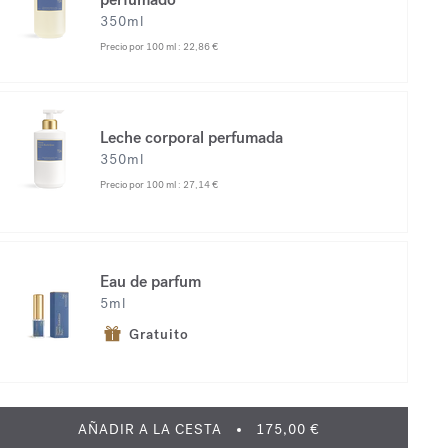
350ml
Precio por 100 ml :
22,86 €
Leche corporal perfumada
350ml
Precio por 100 ml :
27,14 €
Eau de parfum
5ml
Gratuito
AÑADIR A LA CESTA
175,00 €