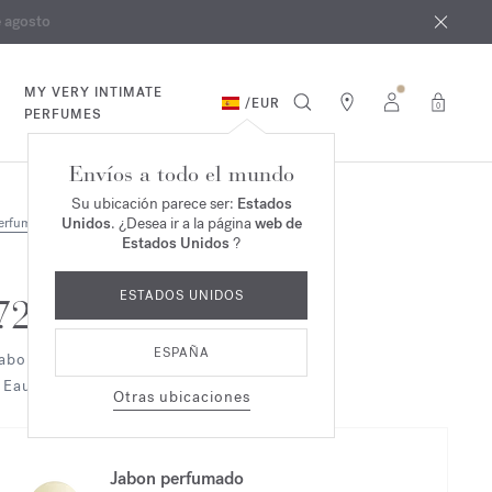
e agosto
*
MY VERY INTIMATE
/
EUR
0
PERFUMES
Envíos a todo el mundo
Su ubicación parece ser:
Estados
Unidos
. ¿Desea ir a la página
web de
erfumes
Dúo & Trío
Estados Unidos
?
ESTADOS UNIDOS
724
ESPAÑA
abon perfumado
 Eau de parfum Dúo
Otras ubicaciones
Jabon perfumado