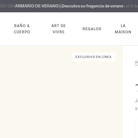
 GRATUITO | En todas las fragancias y aceites corporales hasta el 9 d
EXCLUSIVO | Descubra la nueva fragancia OUD
ARMARIO DE VERANO | Descubra su fragancia de verano
velvet mood
en su pedido
BAÑO &
ART DE
LA
REGALOS
CUERPO
VIVRE
MAISON
EXCLUSIVO EN LÍNEA
P
J
y