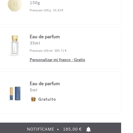
150g
Precio por 100 g :
33,33 €
Eau de parfum
35ml
Precio por 100 ml :
385,71 €
Personalizar mi frasco
-
Gratis
Eau de parfum
5ml
Gratuito
NOTIFÍCAME
185,00 €