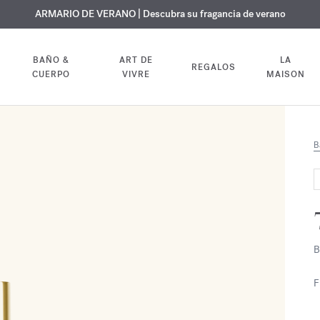
 GRATUITO | En todas las fragancias y aceites corporales hasta el 9 d
EXCLUSIVO | Descubra la nueva fragancia OUD
ARMARIO DE VERANO | Descubra su fragancia de verano
velvet mood
en su pedido
BAÑO &
ART DE
LA
REGALOS
CUERPO
VIVRE
MAISON
B
B
F