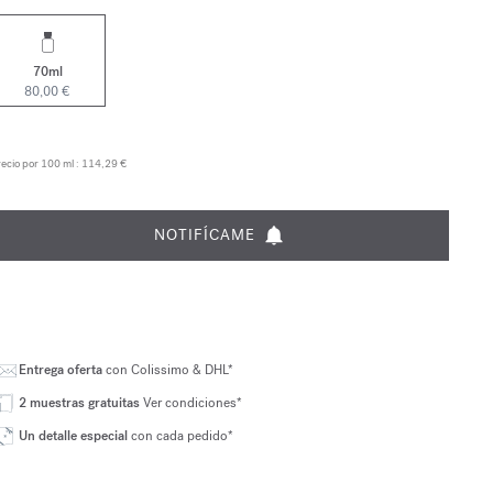
70ml
80,00 €
ecio por 100 ml :
114,29 €
NOTIFÍCAME
Entrega oferta
con Colissimo & DHL*
2 muestras gratuitas
Ver condiciones*
Un detalle especial
con cada pedido*