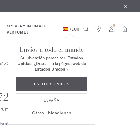
e agosto
*
MY VERY INTIMATE
/
EUR
0
PERFUMES
Envíos a todo el mundo
Su ubicación parece ser:
Estados
Unidos
. ¿Desea ir a la página
web de
año & Cuerpo
Estados Unidos
?
AGOTADO
ESTADOS UNIDOS
724
ESPAÑA
ruma perfumante para el cabello
Otras ubicaciones
loral