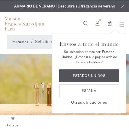
EXCLUSIVO | Descubra la nueva fragancia OUD
GRABADO GRATUITO | En todas las fragancias y aceites
velvet mood
ARMARIO DE VERANO | Descubra su fragancia de verano
corporales hasta el 9 de agosto
en su pedido*
0
Sets de descubrimiento
Perfumes
Envíos a todo el mundo
Su ubicación parece ser:
Estados
Unidos
. ¿Desea ir a la página
web de
Estados Unidos
?
ESTADOS UNIDOS
ESPAÑA
Otras ubicaciones
Filtros