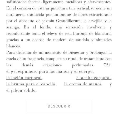
sofisticadas facetas, ligeramente metálicas y efervescentes.
En el corazón de esta arquitectura tan vertical, se siente un
aura aérea traducida por un buqué de flores estructurado
por el absoluto de jazmín Grandiflorum, la arvejilla y la
seringa. En el fondo, una sensación envolvente y
reconfortante toma el relevo de esta burbuja de blancura,
gracias a un acorde de madera de sándalo y almizcles
blancos.
Para disfrutar de un momento de bienestar y prolongar la
estela de su fragancia, complete su ritual de tratamiento con
las demás creaciones perfumadas 724:
el gel espumoso para las manos y el cuerpo
,
la loción corporal
,
el aceite corporal
,
la bruma para el cabello
,
la crema de manos
y
el jabón sólido
.
DESCUBRIR