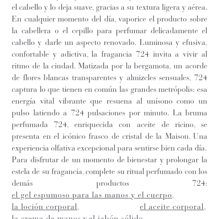
el cabello y lo deja suave, gracias a su textura ligera y aérea.
En cualquier momento del día, vaporice el producto sobre
la cabellera o el cepillo para perfumar delicadamente el
cabello y darle un aspecto renovado. Luminosa y efusiva,
confortable y adictiva, la fragancia 724 invita a vivir al
ritmo de la ciudad. Matizada por la bergamota, un acorde
de flores blancas transparentes y almizcles sensuales, 724
captura lo que tienen en común las grandes metrópolis: esa
energía vital vibrante que resuena al unísono como un
pulso latiendo a 724 pulsaciones por minuto. La bruma
perfumada 724, enriquecida con aceite de ricino, se
presenta en el icónico frasco de cristal de la Maison. Una
experiencia olfativa excepcional para sentirse bien cada día.
Para disfrutar de un momento de bienestar y prolongar la
estela de su fragancia, complete su ritual perfumado con los
demás productos 724:
el gel espumoso para las manos y el cuerpo
,
la loción corporal
,
el aceite corporal
,
la crema de manos
y
el jabón sólido
.