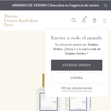
EXCLUSIVO | Descubra la nueva fragancia OUD
GRABADO GRATUITO | En todas las fragancias y aceites
velvet mood
ARMARIO DE VERANO | Descubra su fragancia de verano
corporales hasta el 9 de agosto
en su pedido*
0
Envíos a todo el mundo
EXCLUSIVO EN LÍNEA
Su ubicación parece ser:
Estados
Unidos
. ¿Desea ir a la página
web de
Estados Unidos
?
ESTADOS UNIDOS
ESPAÑA
Otras ubicaciones