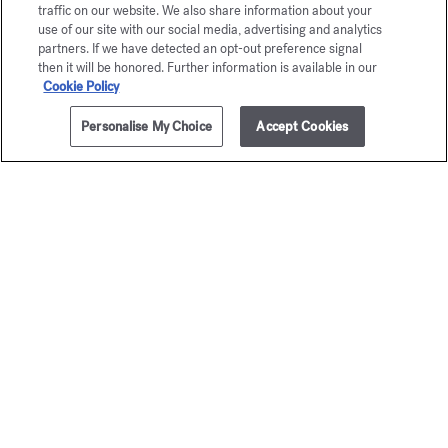
traffic on our website. We also share information about your
724
use of our site with our social media, advertising and analytics
Eau de parfum 5ml
partners. If we have detected an opt-out preference signal
then it will be honored. Further information is available in our
Cookie Policy
Maison Francis Kurkdjian se complace en ofrecerle
724 Eau de parfum 5ml.
Personalise My Choice
Accept Cookies
NOTIFÍCAME
285,00 €