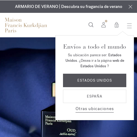
EXCLUSIVO | Descubra la nueva fragancia OUD
GRABADO GRATUITO | En todas las fragancias y aceites
velvet mood
ARMARIO DE VERANO | Descubra su fragancia de verano
corporales hasta el 9 de agosto
en su pedido*
0
Envíos a todo el mundo
Su ubicación parece ser:
Estados
Unidos
. ¿Desea ir a la página
web de
Estados Unidos
?
ESTADOS UNIDOS
ESPAÑA
Otras ubicaciones