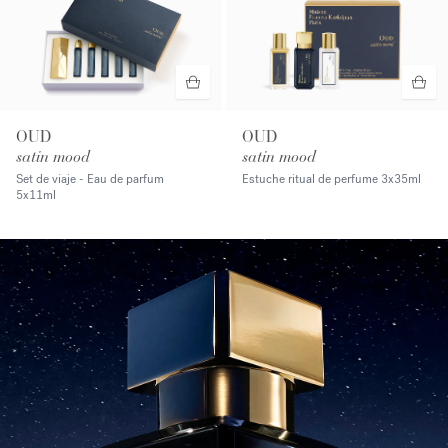
OUD
OUD
satin mood
satin mood
Set de viaje - Eau de parfum
Estuche ritual de perfume
3x35ml
5x11ml