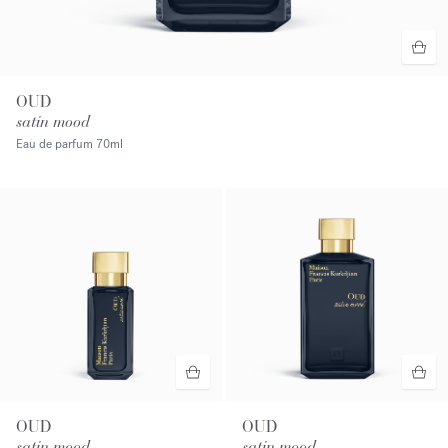
OUD
satin mood
Eau de parfum
70ml
OUD
OUD
satin mood
satin mood