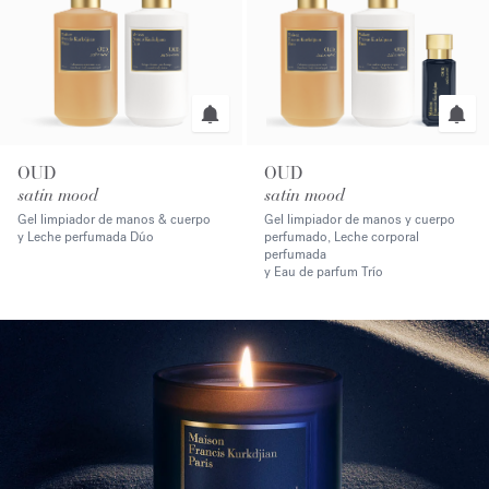
OUD
OUD
satin mood
satin mood
Gel limpiador de manos & cuerpo
Gel limpiador de manos y cuerpo
y Leche perfumada Dúo
perfumado, Leche corporal
perfumada
y Eau de parfum Trío