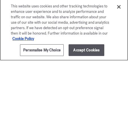
This website uses cookies and other tracking technologies to
enhance user experience and to analyze performance and
traffic on our website. We also share information about your
use of our site with our social media, advertising and analytics
partners. If we have detected an opt-out preference signal
then it will be honored. Further information is available in our
Cookie Policy
Personalise My Choice
Accept Cookies
AÑADIR A LA CESTA
120,00 €
4x4ml
Baccarat
Grand S
Rouge 540
Elixir preci
105,00 
Elixir precioso
125,00 €