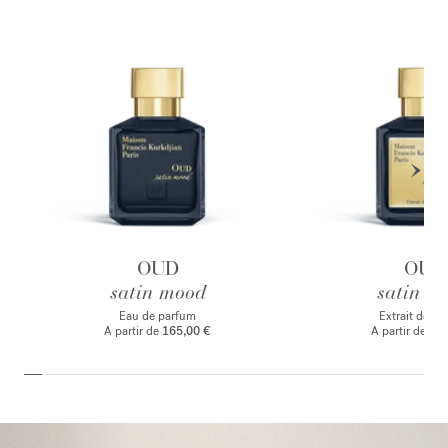
OUD
OUD
satin mood
satin m
Eau de parfum
Extrait de p
A partir de
165,00 €
A partir de
235