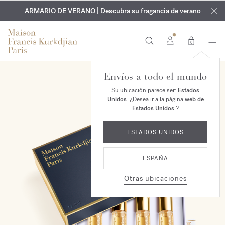
EXCLUSIVO | Descubra la nueva fragancia OUD
GRABADO GRATUITO | En todas las fragancias y aceites
velvet mood
ARMARIO DE VERANO | Descubra su fragancia de verano
corporales hasta el 9 de agosto
en su pedido*
0
Envíos a todo el mundo
Su ubicación parece ser:
Estados
Unidos
. ¿Desea ir a la página
web de
Estados Unidos
?
ESTADOS UNIDOS
ESPAÑA
Otras ubicaciones