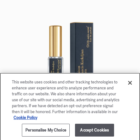
This website uses cookies and other tracking technologies to
enhance user experience and to analyze performance and
traffic on our website. We also share information about your
use of our site with our social media, advertising and analytics
OUD satin mood
partners. If we have detected an opt-out preference signal
Eau de parfum 5ml
then it will be honored. Further information is available in our
Cookie Policy
Maison Francis Kurkdjian se complace en ofrecerle
Personalise My Choice
Accept Cookies
AÑADIR A LA CESTA
350,00 €
OUD
satin mood
Eau de parfum 5ml.