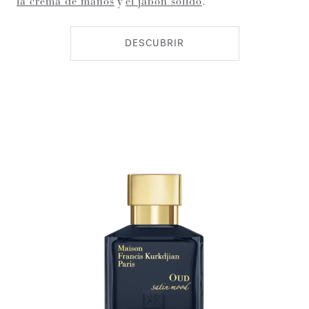
la crema de manos
y
el jabón sólido
.
DESCUBRIR