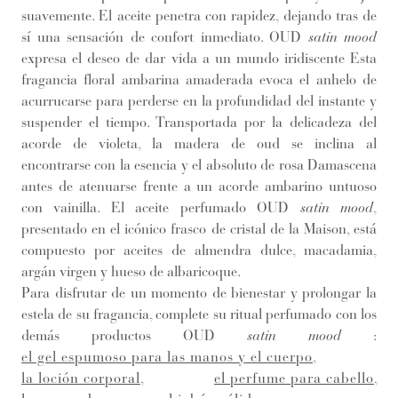
suavemente. El aceite penetra con rapidez, dejando tras de
sí una sensación de confort inmediato. OUD
satin mood
expresa el deseo de dar vida a un mundo iridiscente Esta
fragancia floral ambarina amaderada evoca el anhelo de
acurrucarse para perderse en la profundidad del instante y
suspender el tiempo. Transportada por la delicadeza del
acorde de violeta, la madera de oud se inclina al
encontrarse con la esencia y el absoluto de rosa Damascena
antes de atenuarse frente a un acorde ambarino untuoso
con vainilla. El aceite perfumado OUD
satin mood
,
presentado en el icónico frasco de cristal de la Maison, está
compuesto por aceites de almendra dulce, macadamia,
argán virgen y hueso de albaricoque.
Para disfrutar de un momento de bienestar y prolongar la
estela de su fragancia, complete su ritual perfumado con los
demás productos OUD
satin mood
:
el gel espumoso para las manos y el cuerpo
,
la loción corporal
,
el perfume para cabello
,