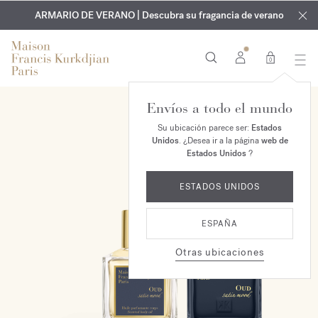
EXCLUSIVO | Descubra la nueva fragancia OUD
GRABADO GRATUITO | En todas las fragancias y aceites
velvet mood
ARMARIO DE VERANO | Descubra su fragancia de verano
corporales hasta el 9 de agosto
en su pedido*
0
Envíos a todo el mundo
EXCLUSIVO EN LÍNEA
Su ubicación parece ser:
Estados
Unidos
. ¿Desea ir a la página
web de
Estados Unidos
?
ESTADOS UNIDOS
ESPAÑA
Otras ubicaciones