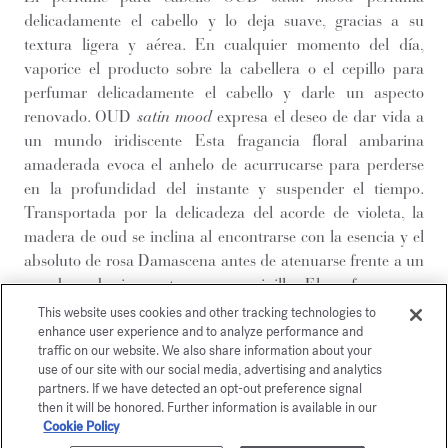
delicadamente el cabello y lo deja suave, gracias a su
textura ligera y aérea. En cualquier momento del día,
vaporice el producto sobre la cabellera o el cepillo para
perfumar delicadamente el cabello y darle un aspecto
renovado. OUD
satin mood
expresa el deseo de dar vida a
un mundo iridiscente Esta fragancia floral ambarina
amaderada evoca el anhelo de acurrucarse para perderse
en la profundidad del instante y suspender el tiempo.
Transportada por la delicadeza del acorde de violeta, la
madera de oud se inclina al encontrarse con la esencia y el
absoluto de rosa Damascena antes de atenuarse frente a un
acorde ambarino untuoso con vainilla. El perfume para
cabello OUD
satin mood
, enriquecida con aceite de ricino,
This website uses cookies and other tracking technologies to
se presenta en el icónico frasco de cristal de la Maison. Una
enhance user experience and to analyze performance and
traffic on our website. We also share information about your
experiencia olfativa excepcional para sentirse bien cada día.
use of our site with our social media, advertising and analytics
Para disfrutar de un momento de bienestar y prolongar la
partners. If we have detected an opt-out preference signal
estela de su fragancia, complete su ritual perfumado con los
then it will be honored. Further information is available in our
Cookie Policy
demás productos OUD
satin mood
: