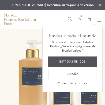
EXCLUSIVO | Descubra la nueva fragancia OUD
GRABADO GRATUITO | En todas las fragancias y aceites
velvet mood
ARMARIO DE VERANO | Descubra su fragancia de verano
corporales hasta el 9 de agosto
en su pedido*
0
Envíos a todo el mundo
EXCLUSIVO EN LÍNEA
Su ubicación parece ser:
Estados
Unidos
. ¿Desea ir a la página
web de
Estados Unidos
?
ESTADOS UNIDOS
ESPAÑA
Otras ubicaciones