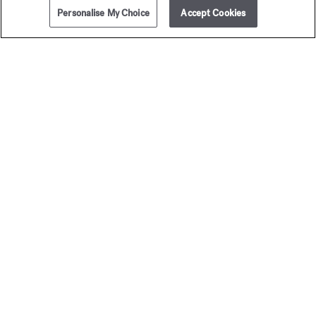
el gel espumoso para las manos y el cuerpo
,
Personalise My Choice
Accept Cookies
AÑADIR A LA CESTA
255,00 €
la loción corporal
,
el aceite corporal
,
la crema de manos
y
el jabón sólido
.
DESCUBRIR