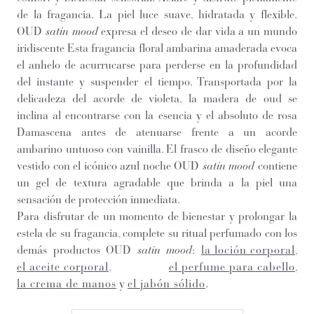
de la fragancia. La piel luce suave, hidratada y flexible.
OUD
satin mood
expresa el deseo de dar vida a un mundo
iridiscente Esta fragancia floral ambarina amaderada evoca
el anhelo de acurrucarse para perderse en la profundidad
del instante y suspender el tiempo. Transportada por la
delicadeza del acorde de violeta, la madera de oud se
inclina al encontrarse con la esencia y el absoluto de rosa
Damascena antes de atenuarse frente a un acorde
ambarino untuoso con vainilla. El frasco de diseño elegante
vestido con el icónico azul noche OUD
satin mood
contiene
un gel de textura agradable que brinda a la piel una
sensación de protección inmediata.
Para disfrutar de un momento de bienestar y prolongar la
estela de su fragancia, complete su ritual perfumado con los
demás productos OUD
satin mood
:
la loción corporal
,
el aceite corporal
,
el perfume para cabello
,
la crema de manos
y
el jabón sólido
.