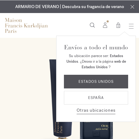
EXCLUSIVO | Descubra la nueva fragancia OUD
GRABADO GRATUITO | En todas las fragancias y aceites
velvet mood
ARMARIO DE VERANO | Descubra su fragancia de verano
corporales hasta el 9 de agosto
en su pedido*
0
Envíos a todo el mundo
EXCLUSIVO EN LÍNEA
Su ubicación parece ser:
Estados
Unidos
. ¿Desea ir a la página
web de
Estados Unidos
?
ESTADOS UNIDOS
ESPAÑA
Otras ubicaciones