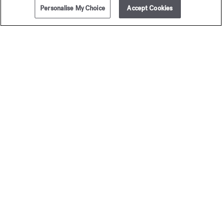
Personalise My Choice
Accept Cookies
AÑADIR A LA CESTA
315,00 €
Maison Francis Kurkdjian se complace en ofrecerle
OUD
satin mood
Eau de parfum 5ml.