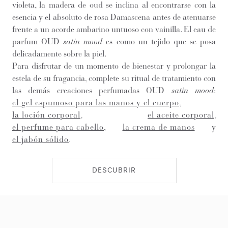
violeta, la madera de oud se inclina al encontrarse con la
esencia y el absoluto de rosa Damascena antes de atenuarse
frente a un acorde ambarino untuoso con vainilla. El eau de
parfum OUD
satin mood
es como un tejido que se posa
delicadamente sobre la piel.
Para disfrutar de un momento de bienestar y prolongar la
estela de su fragancia, complete su ritual de tratamiento con
las demás creaciones perfumadas OUD
satin mood
:
el gel espumoso para las manos y el cuerpo
,
la loción corporal
,
el aceite corporal
,
el perfume para cabello
,
la crema de manos
y
el jabón sólido
.
DESCUBRIR