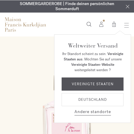
KOSTENLOSE GRAVUR | Auf alle Düfte und Körperöle bis zum
SOMMERGARDEROBE | Finde deinen persönlichen
EXKLUSIV | Erhalten Sie OUD
velvet mood
in Ihrer Bestellung*
Sommerduft
9. August
0
Weltweiter Versand
Ihr Standort scheint zu sein:
Vereinigte
Staaten aus
. Möchten Sie auf unsere
Vereinigte Staaten-Website
weitergeleitet werden ?
VEREINIGTE STAATEN
DEUTSCHLAND
Andere standorte