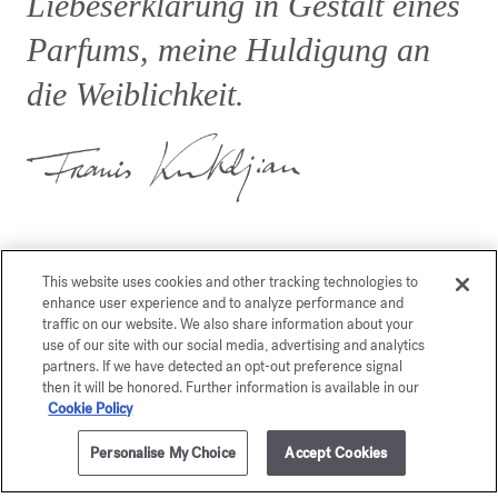
Liebeserklärung in Gestalt eines
Parfums, meine Huldigung an
die Weiblichkeit.
This website uses cookies and other tracking technologies to
enhance user experience and to analyze performance and
traffic on our website. We also share information about your
Dies könnte Sie auch
use of our site with our social media, advertising and analytics
partners. If we have detected an opt-out preference signal
interessieren
then it will be honored. Further information is available in our
Cookie Policy
Personalise My Choice
Accept Cookies
ZUM WARENKORB HINZUFÜGEN
70ml
195,00 €