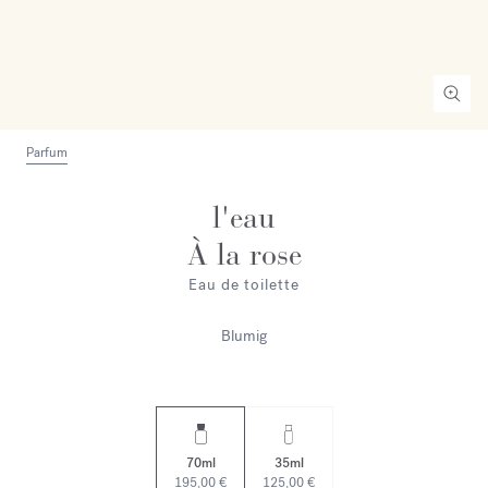
Parfum
l'eau
À la rose
Eau de toilette
Blumig
70ml
35ml
195,00 €
125,00 €