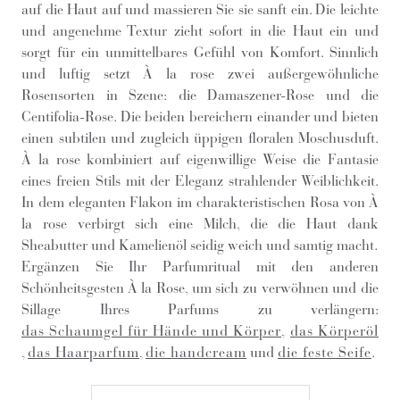
auf die Haut auf und massieren Sie sie sanft ein. Die leichte
und angenehme Textur zieht sofort in die Haut ein und
sorgt für ein unmittelbares Gefühl von Komfort. Sinnlich
und luftig setzt À la rose zwei außergewöhnliche
Rosensorten in Szene: die Damaszener-Rose und die
Centifolia-Rose. Die beiden bereichern einander und bieten
einen subtilen und zugleich üppigen floralen Moschusduft.
À la rose kombiniert auf eigenwillige Weise die Fantasie
eines freien Stils mit der Eleganz strahlender Weiblichkeit.
In dem eleganten Flakon im charakteristischen Rosa von À
la rose verbirgt sich eine Milch, die die Haut dank
Sheabutter und Kamelienöl seidig weich und samtig macht.
Ergänzen Sie Ihr Parfumritual mit den anderen
Schönheitsgesten À la Rose, um sich zu verwöhnen und die
Sillage Ihres Parfums zu verlängern:
das Schaumgel für Hände und Körper
,
das Körperöl
,
das Haarparfum
,
die handcream
und
die feste Seife
.