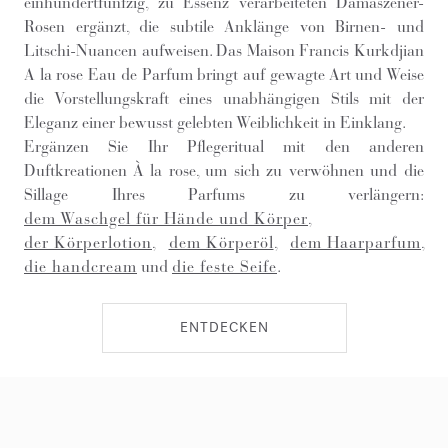
einhundertfünfzig, zu Essenz verarbeiteten Damaszener-
Rosen ergänzt, die subtile Anklänge von Birnen- und
Litschi-Nuancen aufweisen. Das Maison Francis Kurkdjian
A la rose Eau de Parfum bringt auf gewagte Art und Weise
die Vorstellungskraft eines unabhängigen Stils mit der
Eleganz einer bewusst gelebten Weiblichkeit in Einklang.
Ergänzen Sie Ihr Pflegeritual mit den anderen
Duftkreationen À la rose, um sich zu verwöhnen und die
Sillage Ihres Parfums zu verlängern:
dem Waschgel für Hände und Körper
,
der Körperlotion
,
dem Körperöl
,
dem Haarparfum
,
die handcream
und
die feste Seife
.
ENTDECKEN