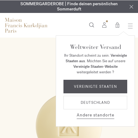
KOSTENLOSE GRAVUR | Auf alle Düfte und Körperöle bis zum
SOMMERGARDEROBE | Finde deinen persönlichen
EXKLUSIV | Erhalten Sie OUD
velvet mood
in Ihrer Bestellung*
Sommerduft
9. August
0
Weltweiter Versand
Ihr Standort scheint zu sein:
Vereinigte
Staaten aus
. Möchten Sie auf unsere
Vereinigte Staaten-Website
weitergeleitet werden ?
VEREINIGTE STAATEN
DEUTSCHLAND
Andere standorte