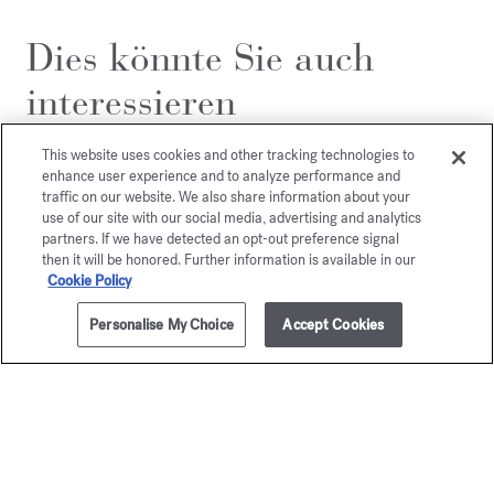
Dies könnte Sie auch
interessieren
This website uses cookies and other tracking technologies to
enhance user experience and to analyze performance and
traffic on our website. We also share information about your
use of our site with our social media, advertising and analytics
partners. If we have detected an opt-out preference signal
then it will be honored. Further information is available in our
Cookie Policy
Personalise My Choice
Accept Cookies
ZUM WARENKORB HINZUFÜGEN
150g
50,00 €
Baccarat
OUD
Rouge 540
satin m
Parfümierte Seife
Parfümierte 