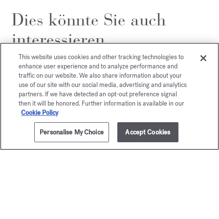
Dies könnte Sie auch
interessieren
This website uses cookies and other tracking technologies to
enhance user experience and to analyze performance and
traffic on our website. We also share information about your
use of our site with our social media, advertising and analytics
partners. If we have detected an opt-out preference signal
then it will be honored. Further information is available in our
Cookie Policy
Personalise My Choice
Accept Cookies
ZUM WARENKORB HINZUFÜGEN
350ml
80,00 €
OUD
Grand S
satin mood
Duftendes Hand- & Körp
80,00 €
Duftendes Hand- & Körperreinigungsgel