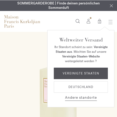
KOSTENLOSE GRAVUR | Auf alle Düfte und Körperöle bis zum
SOMMERGARDEROBE | Finde deinen persönlichen
EXKLUSIV | Erhalten Sie OUD
velvet mood
in Ihrer Bestellung*
Sommerduft
9. August
0
Weltweiter Versand
Ihr Standort scheint zu sein:
Vereinigte
Staaten aus
. Möchten Sie auf unsere
Vereinigte Staaten-Website
weitergeleitet werden ?
VEREINIGTE STAATEN
DEUTSCHLAND
Andere standorte