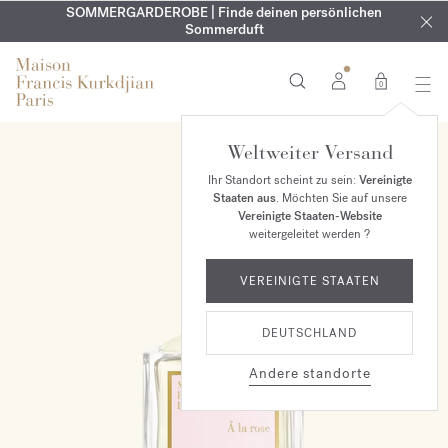
KOSTENLOSE GRAVUR | Auf alle Düfte und Körperöle bis zum
SOMMERGARDEROBE | Finde deinen persönlichen
EXKLUSIV | Erhalten Sie OUD
velvet mood
in Ihrer Bestellung*
Sommerduft
9. August
0
Weltweiter Versand
Ihr Standort scheint zu sein:
Vereinigte
Staaten aus
. Möchten Sie auf unsere
Vereinigte Staaten-Website
weitergeleitet werden ?
VEREINIGTE STAATEN
DEUTSCHLAND
Andere standorte