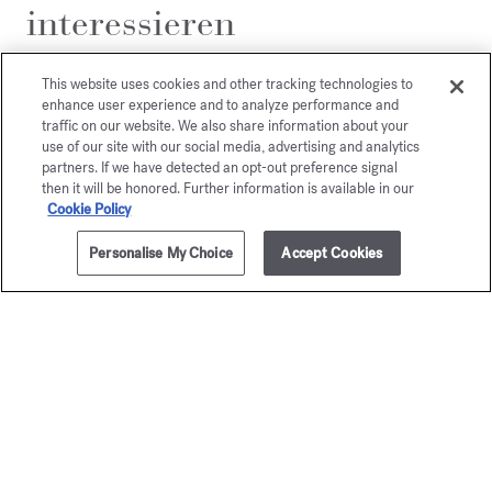
interessieren
This website uses cookies and other tracking technologies to
enhance user experience and to analyze performance and
traffic on our website. We also share information about your
use of our site with our social media, advertising and analytics
partners. If we have detected an opt-out preference signal
then it will be honored. Further information is available in our
Cookie Policy
Personalise My Choice
Accept Cookies
ZUM WARENKORB HINZUFÜGEN
350ml
80,00 €
OUD
À la ro
satin mood
Duftendes Hand- & Körp
80,00 €
Duftendes Hand- & Körperreinigungsgel
80,00 €