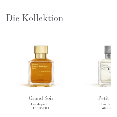
Die Kollektion
Grand Soir
Petit Ma
Eau de parfum
Eau de par
Ab
135,00 €
Ab
135,00