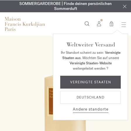
KOSTENLOSE GRAVUR | Auf alle Düfte und Körperöle bis zum
SOMMERGARDEROBE | Finde deinen persönlichen
EXKLUSIV | Erhalten Sie OUD
velvet mood
in Ihrer Bestellung*
Sommerduft
9. August
0
Weltweiter Versand
Ihr Standort scheint zu sein:
Vereinigte
Staaten aus
. Möchten Sie auf unsere
Vereinigte Staaten-Website
weitergeleitet werden ?
VEREINIGTE STAATEN
DEUTSCHLAND
Andere standorte