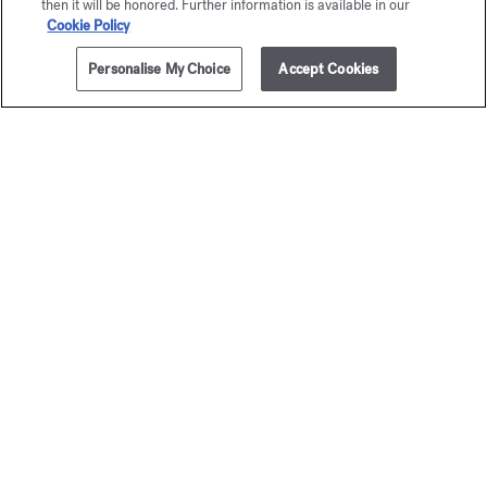
then it will be honored. Further information is available in our
Cookie Policy
Personalise My Choice
Accept Cookies
AÑADIR A LA CESTA
235,00 €
5x11ml
Baccarat
Baccar
Rouge 540
Rouge 
Set de viaje - Eau de parfum
Set de viaje - Extra
295,00 €
400,00 