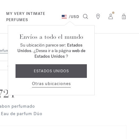
MY VERY INTIMATE
/
USD
0
PERFUMES
Envíos a todo el mundo
Su ubicación parece ser:
Estados
Unidos
. ¿Desea ir a la página
web de
erfumes
Dúo & Trío
Estados Unidos
?
AGOTADO
ESTADOS UNIDOS
Otras ubicaciones
724
abon perfumado
 Eau de parfum Dúo