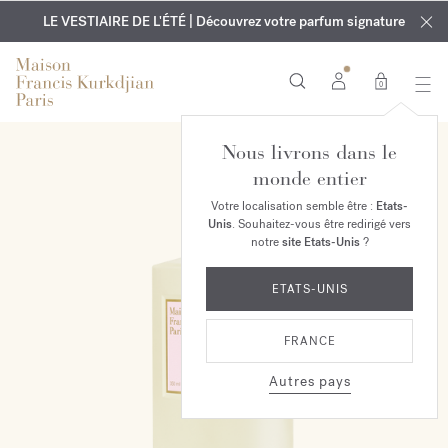
EXCLUSIF | Découvrez le nouveau parfum OUD
GRAVURE OFFERTE | Sur tous les parfums et huiles pour le
velvet mood
LE VESTIAIRE DE L'ÉTÉ | Découvrez votre parfum signature
dans votre commande*
corps jusqu'au 9 août
0
Nous livrons dans le
monde entier
Votre localisation semble être :
Etats-
Unis
. Souhaitez-vous être redirigé vers
notre
site Etats-Unis
?
ETATS-UNIS
FRANCE
Autres pays