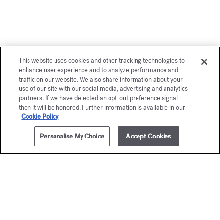
Vous aimerez également
This website uses cookies and other tracking technologies to
enhance user experience and to analyze performance and
traffic on our website. We also share information about your
use of our site with our social media, advertising and analytics
partners. If we have detected an opt-out preference signal
then it will be honored. Further information is available in our
Cookie Policy
Personalise My Choice
Accept Cookies
AJOUTER AU PANIER
80,00 €
350ml
OUD
Grand S
satin mood
Gel moussant mai