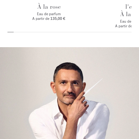
À la rose
l'eau
À la ro
Eau de parfum
A partir de
135,00 €
Eau de toile
A partir de
125