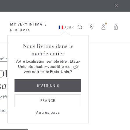
 août
ande*
MY VERY INTIMATE
/
EUR
0
PERFUMES
Nous livrons dans le
monde entier
arfums
Votre localisation semble être :
Etats-
Unis
. Souhaitez-vous être redirigé
OUD
vers notre
site Etats-Unis
?
satin mood
ETATS-UNIS
offret rituel parfum
FRANCE
lorale
Ambrée
Boisée
Autres pays