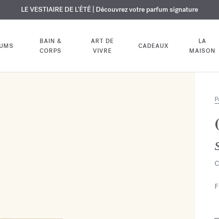
USIF | Découvrez le nouveau parfum OUD
URE OFFERTE | Sur tous les parfums et huiles pour le corps jusqu'au 9
LE VESTIAIRE DE L'ÉTÉ | Découvrez votre parfum signature
velvet mood
dans votre comm
BAIN &
ART DE
LA
FUMS
CADEAUX
CORPS
VIVRE
MAISON
P
C
F