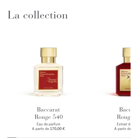
La collection
Baccarat
Baccar
Rouge 540
Rouge 
Eau de parfum
Extrait de p
A partir de
170,00 €
A partir de
245