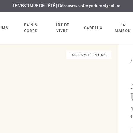
USIF | Découvrez le nouveau parfum OUD
URE OFFERTE | Sur tous les parfums et huiles pour le corps jusqu'au 9
LE VESTIAIRE DE L'ÉTÉ | Découvrez votre parfum signature
velvet mood
dans votre comm
BAIN &
ART DE
LA
FUMS
CADEAUX
CORPS
VIVRE
MAISON
EXCLUSIVITÉ EN LIGNE
P
D
e