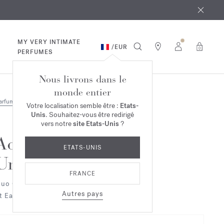
 août
ande*
MY VERY INTIMATE
/
EUR
0
PERFUMES
Nous livrons dans le
monde entier
arfums
Duo & Trio
Votre localisation semble être :
Etats-
Unis
. Souhaitez-vous être redirigé
vers notre
site Etats-Unis
?
Aqua
ETATS-UNIS
Universalis
FRANCE
uo Globe Trotter
Autres pays
t Eau de toilette