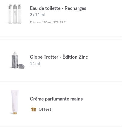
Eau de toilette - Recharges
3x11ml
Prix pour 100 ml :
378,79 €
Globe Trotter - Édition Zinc
11ml
Crème parfumante mains
Offert