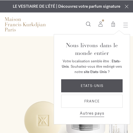
EXCLUSIF | Découvrez le nouveau parfum OUD
GRAVURE OFFERTE | Sur tous les parfums et huiles pour le
velvet mood
LE VESTIAIRE DE L'ÉTÉ | Découvrez votre parfum signature
dans votre commande*
corps jusqu'au 9 août
0
Nous livrons dans le
EXCLUSIVITÉ EN LIGNE
monde entier
Votre localisation semble être :
Etats-
Unis
. Souhaitez-vous être redirigé vers
notre
site Etats-Unis
?
ETATS-UNIS
FRANCE
Autres pays