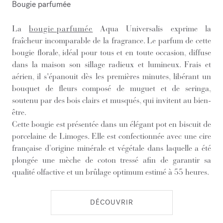
Bougie parfumée
La
bougie parfumée
Aqua Universalis exprime la
fraîcheur incomparable de la fragrance. Le parfum de cette
bougie florale, idéal pour tous et en toute occasion, diffuse
dans la maison son sillage radieux et lumineux. Frais et
aérien, il s'épanouit dès les premières minutes, libérant un
bouquet de fleurs composé de muguet et de seringa,
soutenu par des bois clairs et musqués, qui invitent au bien-
être.
Cette bougie est présentée dans un élégant pot en biscuit de
porcelaine de Limoges. Elle est confectionnée avec une cire
française d’origine minérale et végétale dans laquelle a été
plongée une mèche de coton tressé afin de garantir sa
qualité olfactive et un brûlage optimum estimé à 55 heures.
DÉCOUVRIR