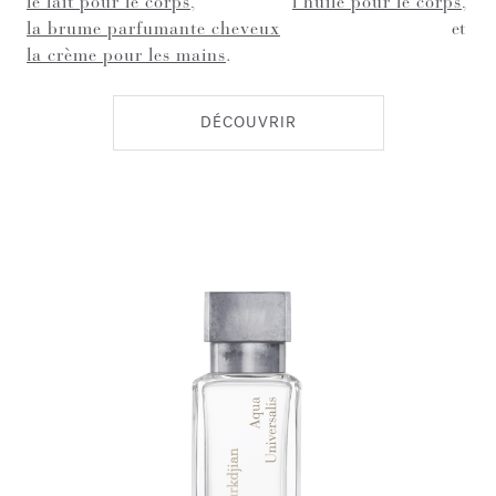
le lait pour le corps
,
l’huile pour le corps
,
la brume parfumante cheveux
et
la crème pour les mains
.
DÉCOUVRIR