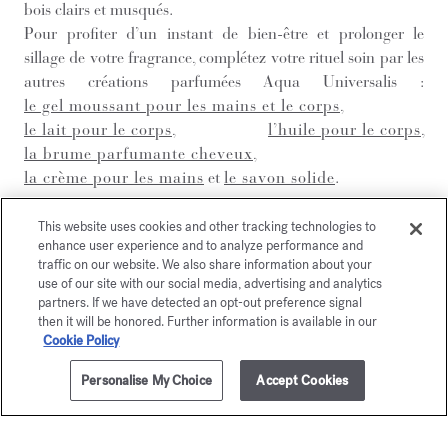
bois clairs et musqués.
Pour profiter d’un instant de bien-être et prolonger le
sillage de votre fragrance, complétez votre rituel soin par les
autres créations parfumées Aqua Universalis :
le gel moussant pour les mains et le corps
,
le lait pour le corps
,
l’huile pour le corps
,
la brume parfumante cheveux
,
la crème pour les mains
et
le savon solide
.
This website uses cookies and other tracking technologies to
DÉCOUVRIR
enhance user experience and to analyze performance and
traffic on our website. We also share information about your
use of our site with our social media, advertising and analytics
partners. If we have detected an opt-out preference signal
then it will be honored. Further information is available in our
Cookie Policy
Personalise My Choice
Accept Cookies
AJOUTER AU PANIER
275,00 €