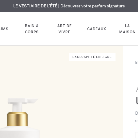
USIF | Découvrez le nouveau parfum OUD
URE OFFERTE | Sur tous les parfums et huiles pour le corps jusqu'au 9
LE VESTIAIRE DE L'ÉTÉ | Découvrez votre parfum signature
velvet mood
dans votre comm
BAIN &
ART DE
LA
FUMS
CADEAUX
CORPS
VIVRE
MAISON
EXCLUSIVITÉ EN LIGNE
B
D
e