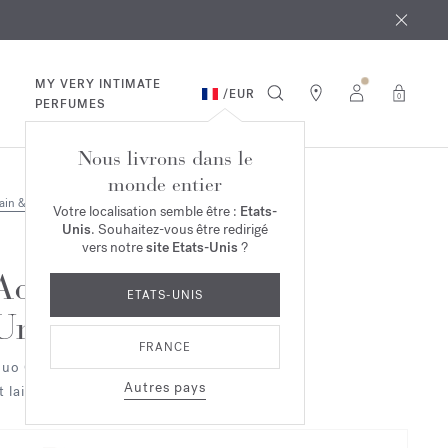
 août
ande*
MY VERY INTIMATE
/
EUR
0
PERFUMES
Nous livrons dans le
monde entier
ain & Corps
Duo & Trio
Votre localisation semble être :
Etats-
Unis
. Souhaitez-vous être redirigé
vers notre
site Etats-Unis
?
Aqua
ETATS-UNIS
Universalis
FRANCE
uo Gel moussant mains & corps
Autres pays
t lait parfumant