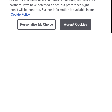
use of our site with our social media, advertising and analytics
partners. If we have detected an opt-out preference signal
then it will be honored. Further information is available in our
Cookie Policy
Personalise My Choice
Accept Cookies
AJOUTER AU PANIER
300,00 €