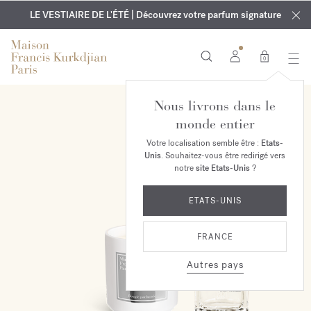
EXCLUSIF | Découvrez le nouveau parfum OUD
GRAVURE OFFERTE | Sur tous les parfums et huiles pour le
velvet mood
LE VESTIAIRE DE L'ÉTÉ | Découvrez votre parfum signature
dans votre commande*
corps jusqu'au 9 août
0
Nous livrons dans le
EXCLUSIVITÉ EN LIGNE
monde entier
Votre localisation semble être :
Etats-
Unis
. Souhaitez-vous être redirigé vers
notre
site Etats-Unis
?
ETATS-UNIS
FRANCE
Autres pays