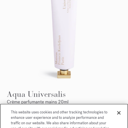
Aqua Universalis
Crème parfumante mains 20ml
This website uses cookies and other tracking technologies to
Maison Francis Kurkdjian a le plaisir de vous offrir
enhance user experience and to analyze performance and
Aqua Universalis Crème parfumante mains 20ml.
traffic on our website. We also share information about your