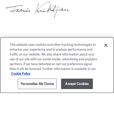
This website uses cookies and other tracking technologies to
Vous aimerez également
enhance user experience and to analyze performance and
traffic on our website. We also share information about your
use of our site with our social media, advertising and analytics
partners. If we have detected an opt-out preference signal
then it will be honored. Further information is available in our
Cookie Policy
Personalise My Choice
Accept Cookies
AJOUTER AU PANIER
125,00 €
3x11ml