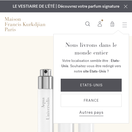
EXCLUSIF | Découvrez le nouveau parfum OUD
GRAVURE OFFERTE | Sur tous les parfums et huiles pour le
velvet mood
LE VESTIAIRE DE L'ÉTÉ | Découvrez votre parfum signature
dans votre commande*
corps jusqu'au 9 août
0
Nous livrons dans le
monde entier
Votre localisation semble être :
Etats-
Unis
. Souhaitez-vous être redirigé vers
notre
site Etats-Unis
?
ETATS-UNIS
FRANCE
Autres pays