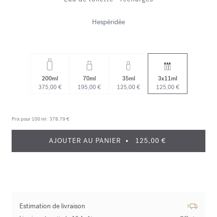
Hespéridée
200ml
70ml
35ml
3x11ml
375,00 €
195,00 €
125,00 €
125,00 €
Prix pour 100 ml :
378,79 €
AJOUTER AU PANIER
125,00 €
Estimation de livraison