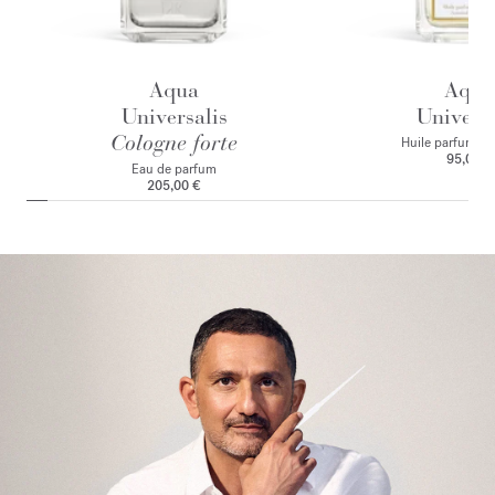
Aqua
Aqua
Universalis
Universa
Cologne forte
Huile parfumant
95,00 €
Eau de parfum
205,00 €