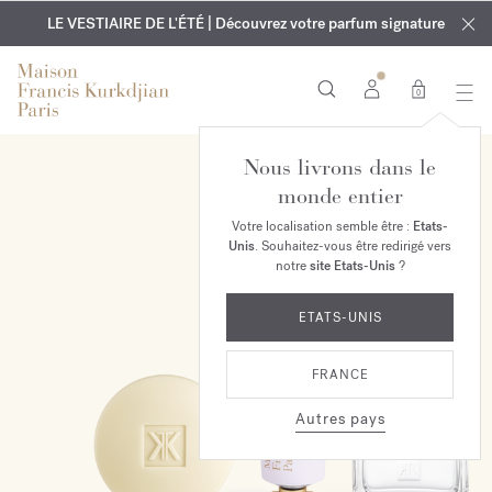
EXCLUSIF | Découvrez le nouveau parfum OUD
GRAVURE OFFERTE | Sur tous les parfums et huiles pour le
velvet mood
LE VESTIAIRE DE L'ÉTÉ | Découvrez votre parfum signature
dans votre commande*
corps jusqu'au 9 août
0
Nous livrons dans le
EXCLUSIVITÉ EN LIGNE
monde entier
Votre localisation semble être :
Etats-
Unis
. Souhaitez-vous être redirigé vers
notre
site Etats-Unis
?
ETATS-UNIS
FRANCE
Autres pays