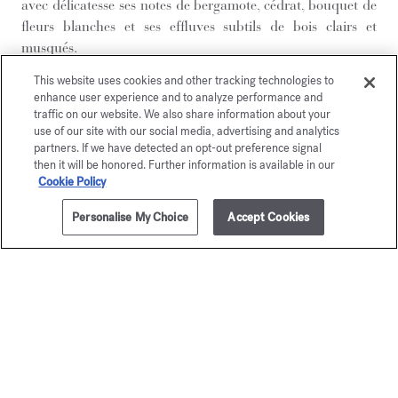
avec délicatesse ses notes de bergamote, cédrat, bouquet de
fleurs blanches et ses effluves subtils de bois clairs et
musqués.
Pour profiter d’un instant de bien-être et prolonger le
This website uses cookies and other tracking technologies to
sillage de votre fragrance, complétez votre rituel soin par les
enhance user experience and to analyze performance and
autres créations parfumées Aqua Universalis :
traffic on our website. We also share information about your
use of our site with our social media, advertising and analytics
le gel moussant pour les mains et le corps
,
partners. If we have detected an opt-out preference signal
le lait pour le corps
,
l'huile pour le corps
,
then it will be honored. Further information is available in our
la brume pour les cheveux
et
le savon solide
.
Cookie Policy
Personalise My Choice
Accept Cookies
AJOUTER AU PANIER
300,00 €
DÉCOUVRIR