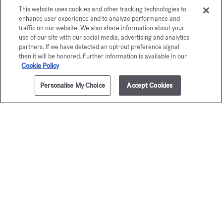
le gel moussant pour les mains et le corps
,
This website uses cookies and other tracking technologies to
enhance user experience and to analyze performance and
le lait pour le corps
,
l’huile pour le corps
,
traffic on our website. We also share information about your
la brume parfumante cheveux
,
use of our site with our social media, advertising and analytics
la crème pour les mains
et
le savon solide
.
partners. If we have detected an opt-out preference signal
then it will be honored. Further information is available in our
Cookie Policy
DÉCOUVRIR
Personalise My Choice
Accept Cookies
PRÉVENEZ-MOI
300,00 €