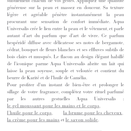
subtilement chacun de vos gestes. Appliquez une quantité
généreuse sur la peau et massez en douceur. Sa texture
légère et agréable pénètre instantanément la peau
procurant une sensation de confort immédiate. Aqua
Universalis crée le lien entre la peau et le vêtement, et parle
autant d'art du parfum que d'art de vivre. Ce parfum
hespéridé diffuse avec délicatesse ses notes de bergamote,
cédrat, bouquet de fleurs blanches et ses effluves subtils de
bois clairs et musqués. Le flacon au design élégant habillé
de l’iconique parme Aqua Universalis abrite un lait qui
laisse la peau soyeuse, souple et veloutée et contient du
beurre de Karité et de l'huile de Camélia.
Pour profiter d'un instant de bien-être et prolonger le
sillage de votre fragrance, complétez votre rituel parfumé
par les autres gestuelles Aqua Universalis :
le gel moussant pour les mains et le corps
,
l’huile pour le corps
,
la brume pour les cheveux
,
la crème pour les mains
et
le savon solide
.