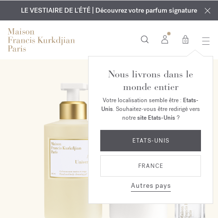
EXCLUSIF | Découvrez le nouveau parfum OUD
GRAVURE OFFERTE | Sur tous les parfums et huiles pour le
velvet mood
LE VESTIAIRE DE L'ÉTÉ | Découvrez votre parfum signature
dans votre commande*
corps jusqu'au 9 août
0
Nous livrons dans le
EXCLUSIVITÉ EN LIGNE
monde entier
Votre localisation semble être :
Etats-
Unis
. Souhaitez-vous être redirigé vers
notre
site Etats-Unis
?
ETATS-UNIS
FRANCE
Autres pays