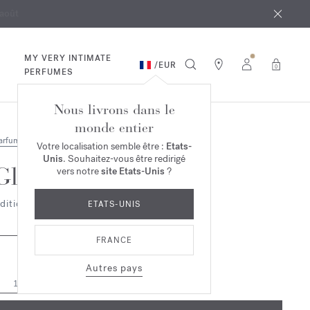
 août
ande*
MY VERY INTIMATE
/
EUR
0
PERFUMES
Nous livrons dans le
monde entier
arfums
Votre localisation semble être :
Etats-
Unis
. Souhaitez-vous être redirigé
Globe Trotter
vers notre
site Etats-Unis
?
dition Zinc
ETATS-UNIS
FRANCE
Autres pays
11ml
125,00 €