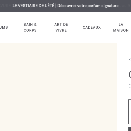
USIF | Découvrez le nouveau parfum OUD
URE OFFERTE | Sur tous les parfums et huiles pour le corps jusqu'au 9
LE VESTIAIRE DE L'ÉTÉ | Découvrez votre parfum signature
velvet mood
dans votre comm
BAIN &
ART DE
LA
FUMS
CADEAUX
CORPS
VIVRE
MAISON
P
É