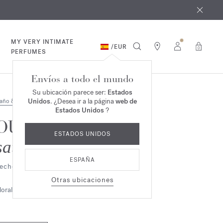
e agosto
*
MY VERY INTIMATE
/
EUR
0
PERFUMES
Envíos a todo el mundo
Su ubicación parece ser:
Estados
Unidos
. ¿Desea ir a la página
web de
año & Cuerpo
Estados Unidos
?
OUD
ESTADOS UNIDOS
satin mood
ESPAÑA
eche corporal perfumada
Otras ubicaciones
loral
Ambarino
Amaderado