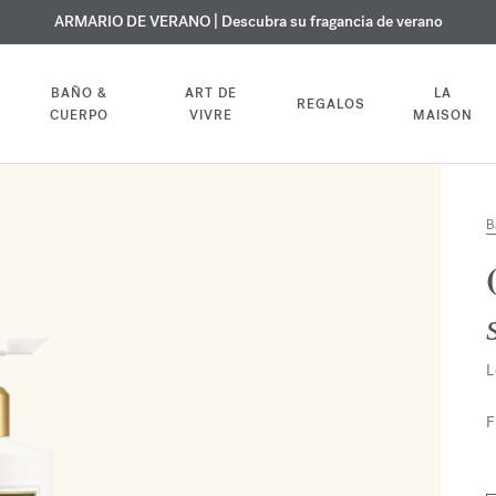
 GRATUITO | En todas las fragancias y aceites corporales hasta el 9 d
EXCLUSIVO | Descubra la nueva fragancia OUD
ARMARIO DE VERANO | Descubra su fragancia de verano
velvet mood
en su pedido
BAÑO &
ART DE
LA
REGALOS
CUERPO
VIVRE
MAISON
B
L
F