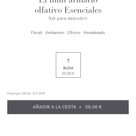
olfativo Esenciales
Set para descubrir
Floral
Ambarino
Cítrico
Amaderado
8x2ml
50,00 €
Precio por 100 ml :
312,50 €
AÑADIR A LA CESTA
50,00 €