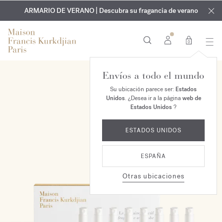
EXCLUSIVO | Descubra la nueva fragancia OUD
GRABADO GRATUITO | En todas las fragancias y aceites
velvet mood
ARMARIO DE VERANO | Descubra su fragancia de verano
corporales hasta el 9 de agosto
en su pedido*
0
Envíos a todo el mundo
NUEVO
Su ubicación parece ser:
Estados
Unidos
. ¿Desea ir a la página
web de
Estados Unidos
?
ESTADOS UNIDOS
ESPAÑA
Otras ubicaciones