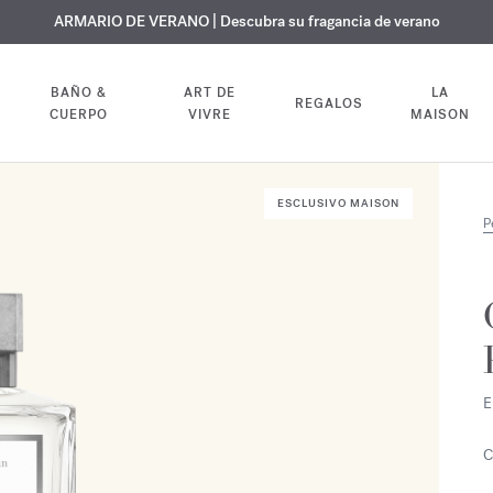
 GRATUITO | En todas las fragancias y aceites corporales hasta el 9 d
EXCLUSIVO | Descubra la nueva fragancia OUD
ARMARIO DE VERANO | Descubra su fragancia de verano
velvet mood
en su pedido
BAÑO &
ART DE
LA
REGALOS
CUERPO
VIVRE
MAISON
ESCLUSIVO MAISON
P
E
C