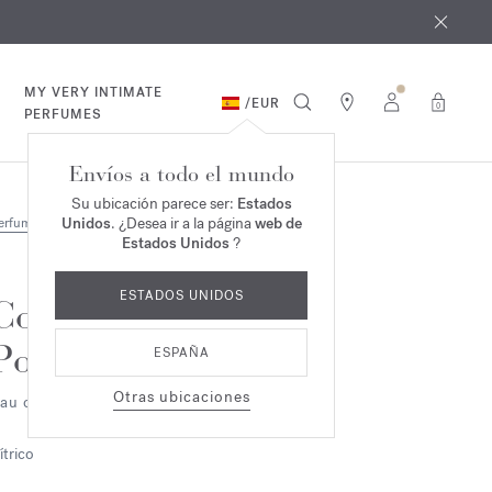
e agosto
*
MY VERY INTIMATE
/
EUR
0
PERFUMES
Envíos a todo el mundo
Su ubicación parece ser:
Estados
Unidos
. ¿Desea ir a la página
web de
erfumes
Estados Unidos
?
ESTADOS UNIDOS
Cologne
Pour le Matin
ESPAÑA
Otras ubicaciones
au de cologne
ítrico