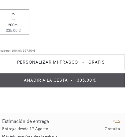
200ml
335,00 €
ecio por 100 ml :
167,50 €
PERSONALIZAR MI FRASCO
•
GRATIS
AÑADIR A LA CESTA
335,00 €
Estimación de entrega
Entrega desde 17 Agosto
Gratuita
Más información sobre la entrega