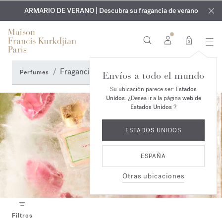
EXCLUSIVO | Descubra la nueva fragancia OUD
GRABADO GRATUITO | En todas las fragancias y aceites
velvet mood
ARMARIO DE VERANO | Descubra su fragancia de verano
corporales hasta el 9 de agosto
en su pedido*
0
Fragancias frescas
Perfumes
Envíos a todo el mundo
Su ubicación parece ser:
Estados
Unidos
. ¿Desea ir a la página
web de
Estados Unidos
?
ESTADOS UNIDOS
ESPAÑA
Otras ubicaciones
Filtros