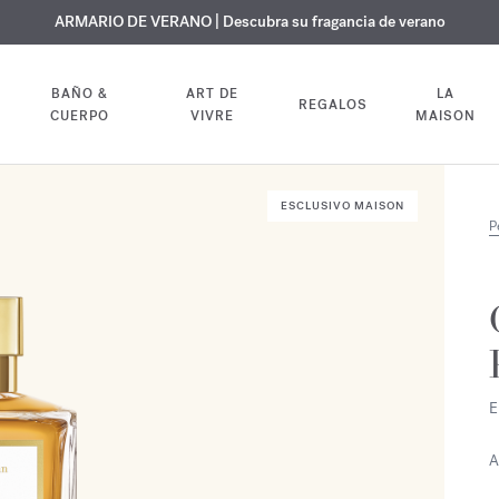
 GRATUITO | En todas las fragancias y aceites corporales hasta el 9 d
EXCLUSIVO | Descubra la nueva fragancia OUD
ARMARIO DE VERANO | Descubra su fragancia de verano
velvet mood
en su pedido
BAÑO &
ART DE
LA
REGALOS
CUERPO
VIVRE
MAISON
ESCLUSIVO MAISON
P
E
A