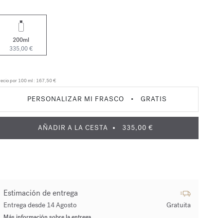
200ml
335,00 €
ecio por 100 ml :
167,50 €
PERSONALIZAR MI FRASCO
•
GRATIS
AÑADIR A LA CESTA
335,00 €
Estimación de entrega
Entrega desde 14 Agosto
Gratuita
Más información sobre la entrega