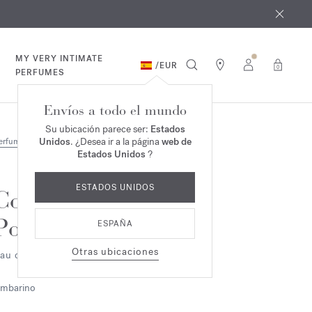
e agosto
*
MY VERY INTIMATE
/
EUR
0
PERFUMES
Envíos a todo el mundo
Su ubicación parece ser:
Estados
Unidos
. ¿Desea ir a la página
web de
erfumes
Estados Unidos
?
ESTADOS UNIDOS
Cologne
Pour le Soir
ESPAÑA
Otras ubicaciones
au de cologne
mbarino