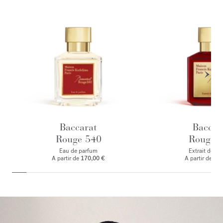
Baccarat
Baccar
Rouge 540
Rouge 
Eau de parfum
Extrait de p
A partir de
170,00 €
A partir de
245