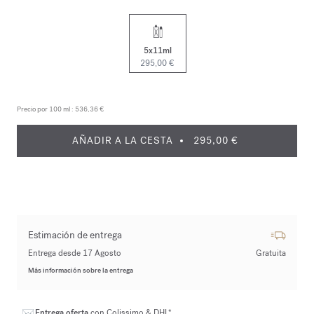
5x11ml
295,00 €
Precio por 100 ml :
536,36 €
AÑADIR A LA CESTA
295,00 €
Estimación de entrega
Entrega desde 17 Agosto
Gratuita
Más información sobre la entrega
Entrega oferta
con Colissimo & DHL*