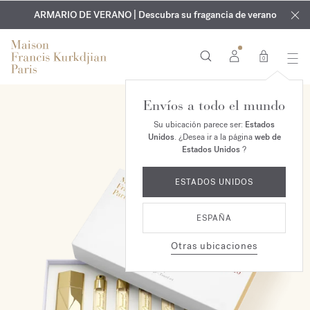
EXCLUSIVO | Descubra la nueva fragancia OUD
GRABADO GRATUITO | En todas las fragancias y aceites
velvet mood
ARMARIO DE VERANO | Descubra su fragancia de verano
corporales hasta el 9 de agosto
en su pedido*
0
Envíos a todo el mundo
Su ubicación parece ser:
Estados
Unidos
. ¿Desea ir a la página
web de
Estados Unidos
?
ESTADOS UNIDOS
ESPAÑA
Otras ubicaciones