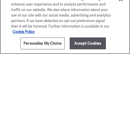
enhance user experience and to analyze performance and
traffic on our website. We also share information about your
use of our site with our social media, advertising and analytics
partners. If we have detected an opt-out preference signal
then it will be honored. Further information is available in our
Cookie Policy
Personalise My Choice
Accept Cookies
AÑADIR A LA CESTA
295,00 €
5x11ml
Baccarat
OUD
Rouge 540
satin m
Set de viaje - Extrait de parfum
Set de viaje - Eau
400,00 €
275,00 