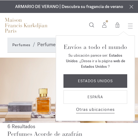
EXCLUSIVO | Descubra la nueva fragancia OUD
GRABADO GRATUITO | En todas las fragancias y aceites
velvet mood
ARMARIO DE VERANO | Descubra su fragancia de verano
corporales hasta el 9 de agosto
en su pedido*
0
Perfumes Acorde de azafrán
Perfumes
Envíos a todo el mundo
Su ubicación parece ser:
Estados
Unidos
. ¿Desea ir a la página
web de
Estados Unidos
?
ESTADOS UNIDOS
ESPAÑA
Otras ubicaciones
6 Resultados
Perfumes Acorde de azafrán