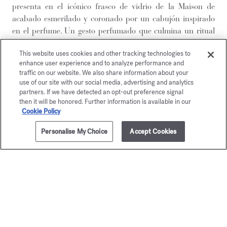
presenta en el icónico frasco de vidrio de la Maison de
acabado esmerilado y coronado por un cabujón inspirado
en el perfume. Un gesto perfumado que culmina un ritual
de excepción para disfrutar a diario.
This website uses cookies and other tracking technologies to
Para disfrutar de un momento de bienestar y prolongar la
enhance user experience and to analyze performance and
estela de su fragancia, complete su ritual perfumado con los
traffic on our website. We also share information about your
demás productos Baccarat Rouge 540:
use of our site with our social media, advertising and analytics
el gel espumoso para las manos y el cuerpo
,
partners. If we have detected an opt-out preference signal
then it will be honored. Further information is available in our
el aceite corporal
y
el jabón sólido
.
Cookie Policy
Personalise My Choice
Accept Cookies
DESCUBRIR
AÑADIR A LA CESTA
285,00 €