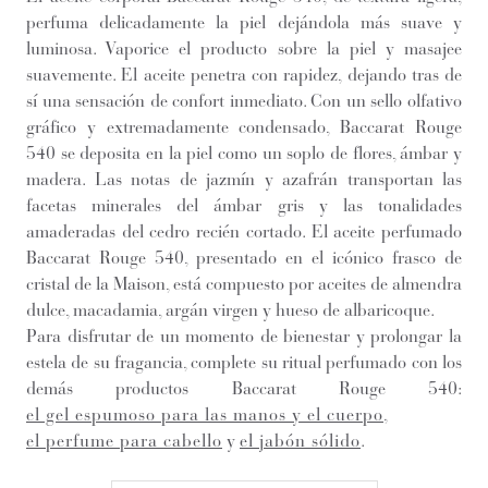
perfuma delicadamente la piel dejándola más suave y
luminosa. Vaporice el producto sobre la piel y masajee
suavemente. El aceite penetra con rapidez, dejando tras de
sí una sensación de confort inmediato. Con un sello olfativo
gráfico y extremadamente condensado, Baccarat Rouge
540 se deposita en la piel como un soplo de flores, ámbar y
madera. Las notas de jazmín y azafrán transportan las
facetas minerales del ámbar gris y las tonalidades
amaderadas del cedro recién cortado. El aceite perfumado
Baccarat Rouge 540, presentado en el icónico frasco de
cristal de la Maison, está compuesto por aceites de almendra
dulce, macadamia, argán virgen y hueso de albaricoque.
Para disfrutar de un momento de bienestar y prolongar la
estela de su fragancia, complete su ritual perfumado con los
demás productos Baccarat Rouge 540:
el gel espumoso para las manos y el cuerpo
,
el perfume para cabello
y
el jabón sólido
.