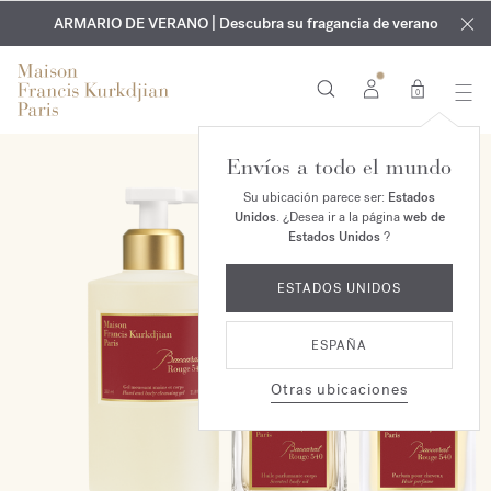
EXCLUSIVO | Descubra la nueva fragancia OUD
GRABADO GRATUITO | En todas las fragancias y aceites
velvet mood
ARMARIO DE VERANO | Descubra su fragancia de verano
corporales hasta el 9 de agosto
en su pedido*
0
Envíos a todo el mundo
EXCLUSIVO EN LÍNEA
Su ubicación parece ser:
Estados
Unidos
. ¿Desea ir a la página
web de
Estados Unidos
?
ESTADOS UNIDOS
ESPAÑA
Otras ubicaciones