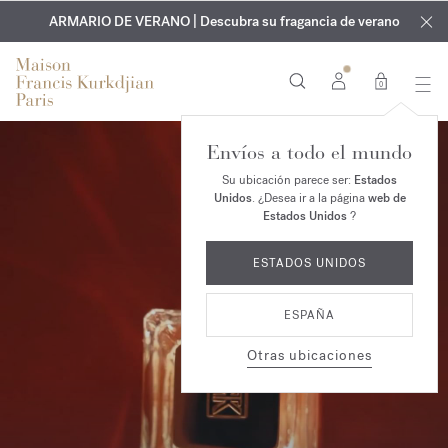
EXCLUSIVO | Descubra la nueva fragancia OUD
GRABADO GRATUITO | En todas las fragancias y aceites
velvet mood
ARMARIO DE VERANO | Descubra su fragancia de verano
corporales hasta el 9 de agosto
en su pedido*
0
Envíos a todo el mundo
Su ubicación parece ser:
Estados
Unidos
. ¿Desea ir a la página
web de
Estados Unidos
?
ESTADOS UNIDOS
ESPAÑA
Otras ubicaciones