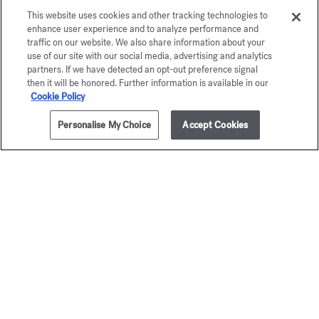
This website uses cookies and other tracking technologies to
enhance user experience and to analyze performance and
traffic on our website. We also share information about your
use of our site with our social media, advertising and analytics
partners. If we have detected an opt-out preference signal
then it will be honored. Further information is available in our
Cookie Policy
Personalise My Choice
Accept Cookies
ZUM WARENKORB HINZUFÜGEN
5x11ml
275,00 €
Baccarat
Baccar
Rouge 540
Rouge 
Reiseset - Eau de parfum
Reiseset - Extrait
295,00 €
400,00 