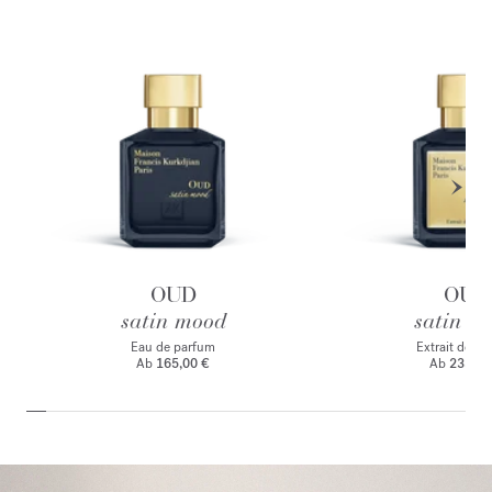
OUD
OUD
satin mood
satin m
Eau de parfum
Extrait de p
Ab
165,00 €
Ab
235,00