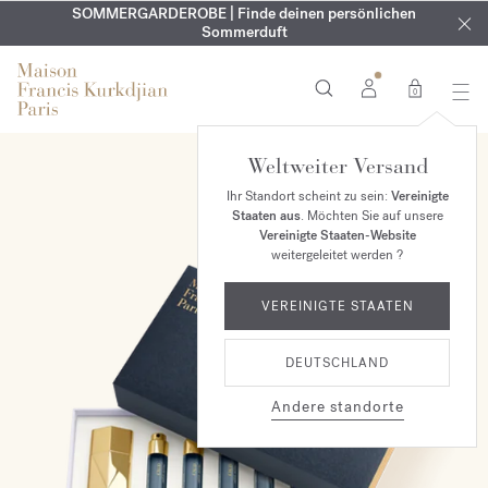
KOSTENLOSE GRAVUR | Auf alle Düfte und Körperöle bis zum
SOMMERGARDEROBE | Finde deinen persönlichen
EXKLUSIV | Erhalten Sie OUD
velvet mood
in Ihrer Bestellung*
Sommerduft
9. August
0
Weltweiter Versand
Ihr Standort scheint zu sein:
Vereinigte
Staaten aus
. Möchten Sie auf unsere
Vereinigte Staaten-Website
weitergeleitet werden ?
VEREINIGTE STAATEN
DEUTSCHLAND
Andere standorte