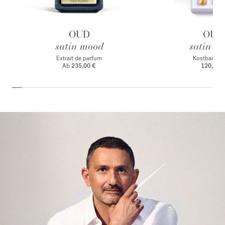
OUD
OUD
satin mood
satin m
Extrait de parfum
Kostbares El
Ab
235,00 €
120,00 