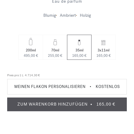
Eau de parfum
Blumig
Ambriert
Holzig
200ml
70ml
35ml
3x11ml
495,00 €
255,00 €
165,00 €
165,00 €
Preis pro 1 L:
4.714,30 €
MEINEN FLAKON PERSONALISIEREN
•
KOSTENLOS
ZUM WARENKORB HINZUFÜGEN
165,00 €