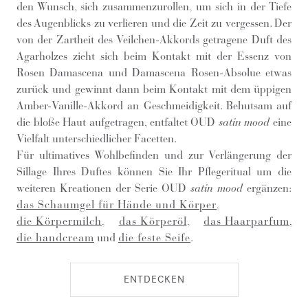
den Wunsch, sich zusammenzurollen, um sich in der Tiefe
des Augenblicks zu verlieren und die Zeit zu vergessen. Der
von der Zartheit des Veilchen-Akkords getragene Duft des
Agarholzes zieht sich beim Kontakt mit der Essenz von
Rosen Damascena und Damascena Rosen-Absolue etwas
zurück und gewinnt dann beim Kontakt mit dem üppigen
Amber-Vanille-Akkord an Geschmeidigkeit. Behutsam auf
die bloße Haut aufgetragen, entfaltet OUD
satin mood
eine
Vielfalt unterschiedlicher Facetten.
Für ultimatives Wohlbefinden und zur Verlängerung der
Sillage Ihres Duftes können Sie Ihr Pflegeritual um die
weiteren Kreationen der Serie OUD
satin mood
ergänzen:
das Schaumgel für Hände und Körper
,
die Körpermilch
,
das Körperöl
,
das Haarparfum
,
die handcream
und
die feste Seife
.
ENTDECKEN