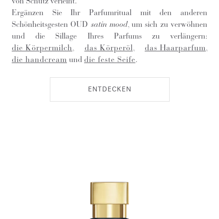
von Schutz verleiht.
Ergänzen Sie Ihr Parfumritual mit den anderen
Schönheitsgesten OUD
satin mood
, um sich zu verwöhnen
und die Sillage Ihres Parfums zu verlängern:
die Körpermilch
,
das Körperöl
,
das Haarparfum
,
die handcream
und
die feste Seife
.
ENTDECKEN