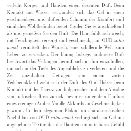
verleiht Körper und Händen einen dezenten Duft. Beim
Kontakt mit Wasser verwandelt sich das Gel in einen
geschmeidigen und duftenden Schaum, der Komfort und
sinnliches Wohlbefinden bietet. Spülen Sie es anschließend
ab und genießen Sie den Duft! Die Haut fühlt sich weich,
mit Feuchtigkeit versorgt und geschmeidig an. OUD
satin
mood
vermittelt den Wunsch, eine schillernde Welt zum
Leben zu erwecken. Der blumig-holzige, ambrierte Duft
beschwört das Verlangen herauf, sich in ihm einzuhüllen,
um sich in der Tiefe des Augenblicks zu verlieren und die
Zeit anzuhalten. Getragen von einem zarten
Veilchenakkord zieht sich der Duft des Oud-Holzes beim
Kontakt mit der Essenz von bulgarischer und dem Absolue
von türkischer Rose zurück, bevor er unter dem Einfluss
eines cremigen Amber-Vanille-Akkords an Geschmeidigkeit
gewinnt. In dem eleganten Flakon im charakteristischen
Nachtblau von OUD
satin mood
verbirgt sich ein Gel mit
angenehmer Textur, das der Haut ein unmittelbares Gefühl