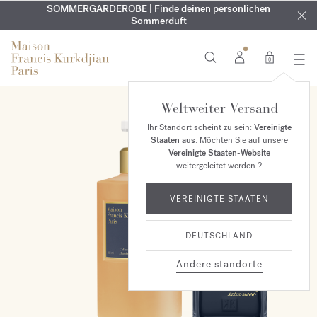
KOSTENLOSE GRAVUR | Auf alle Düfte und Körperöle bis zum
SOMMERGARDEROBE | Finde deinen persönlichen
EXKLUSIV | Erhalten Sie OUD
velvet mood
in Ihrer Bestellung*
Sommerduft
9. August
0
Weltweiter Versand
ONLINE EXKLUSIV
Ihr Standort scheint zu sein:
Vereinigte
Staaten aus
. Möchten Sie auf unsere
Vereinigte Staaten-Website
weitergeleitet werden ?
VEREINIGTE STAATEN
DEUTSCHLAND
Andere standorte