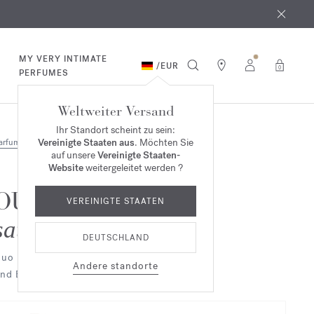
MY VERY INTIMATE
/
EUR
0
PERFUMES
Weltweiter Versand
Ihr Standort scheint zu sein:
Vereinigte Staaten aus
. Möchten Sie
arfum
Duo & Trio
auf unsere
Vereinigte Staaten-
Website
weitergeleitet werden ?
OUD
VEREINIGTE STAATEN
satin mood
DEUTSCHLAND
uo Parfümierte Körpermilch
Andere standorte
nd Eau de parfum