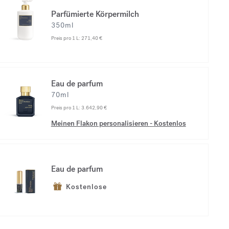
Parfümierte Körpermilch
350ml
Preis pro 1 L:
271,40 €
Eau de parfum
70ml
Preis pro 1 L:
3.642,90 €
Meinen Flakon personalisieren
-
Kostenlos
Eau de parfum
Kostenlose