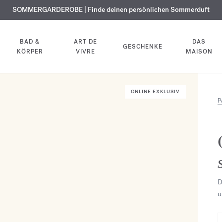
KOSTENLOSE GRAVUR | Auf alle Düfte und Körperöle bis zum 9. August
SOMMERGARDEROBE | Finde deinen persönlichen Sommerduft
EXKLUSIV | Erhalten Sie OUD
velvet mood
in Ihrer Bestellung*
BAD &
ART DE
DAS
GESCHENKE
KÖRPER
VIVRE
MAISON
ONLINE EXKLUSIV
P
D
u