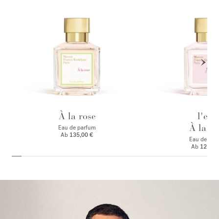
À la rose
l'eau
À la ro
Eau de parfum
Ab
135,00 €
Eau de toile
Ab
125,00