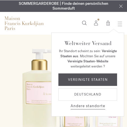
KOSTENLOSE GRAVUR | Auf alle Düfte und Körperöle bis zum
SOMMERGARDEROBE | Finde deinen persönlichen
EXKLUSIV | Erhalten Sie OUD
velvet mood
in Ihrer Bestellung*
Sommerduft
9. August
0
Weltweiter Versand
ONLINE EXKLUSIV
Ihr Standort scheint zu sein:
Vereinigte
Staaten aus
. Möchten Sie auf unsere
Vereinigte Staaten-Website
weitergeleitet werden ?
VEREINIGTE STAATEN
DEUTSCHLAND
Andere standorte