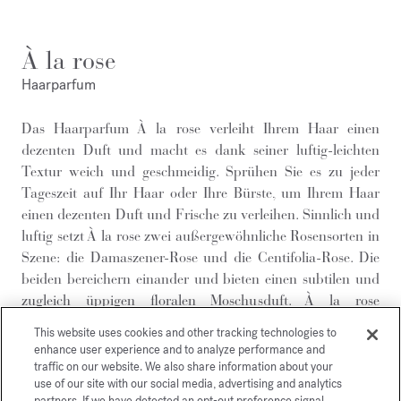
À la rose
Haarparfum
Das Haarparfum À la rose verleiht Ihrem Haar einen
dezenten Duft und macht es dank seiner luftig-leichten
Textur weich und geschmeidig. Sprühen Sie es zu jeder
Tageszeit auf Ihr Haar oder Ihre Bürste, um Ihrem Haar
einen dezenten Duft und Frische zu verleihen. Sinnlich und
luftig setzt À la rose zwei außergewöhnliche Rosensorten in
Szene: die Damaszener-Rose und die Centifolia-Rose. Die
beiden bereichern einander und bieten einen subtilen und
zugleich üppigen floralen Moschusduft. À la rose
kombiniert auf eigenwillige Weise die Fantasie eines freien
This website uses cookies and other tracking technologies to
Stils mit der Eleganz strahlender Weiblichkeit. Das
enhance user experience and to analyze performance and
Haarparfum À la rose besteht aus Rizinusöl und präsentiert
traffic on our website. We also share information about your
use of our site with our social media, advertising and analytics
sich in dem charakteristischen Glasflakon des Hauses. Ein
partners. If we have detected an opt-out preference signal